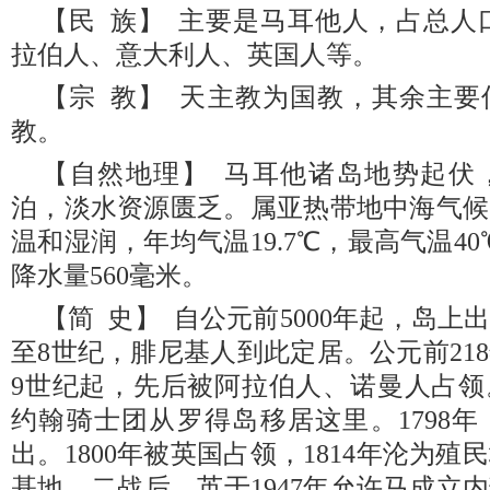
【民 族】 主要是马耳他人，占总人口
拉伯人、意大利人、英国人等。
【宗 教】 天主教为国教，其余主
教。
【自然地理】 马耳他诸岛地势起伏
泊，淡水资源匮乏。属亚热带地中海气候
温和湿润，年均气温19.7℃，最高气温4
降水量560毫米。
【简 史】 自公元前5000年起，岛上
至8世纪，腓尼基人到此定居。公元前21
9世纪起，先后被阿拉伯人、诺曼人占领。
约翰骑士团从罗得岛移居这里。1798
出。1800年被英国占领，1814年沦为
基地。二战后，英于1947年允许马成立内