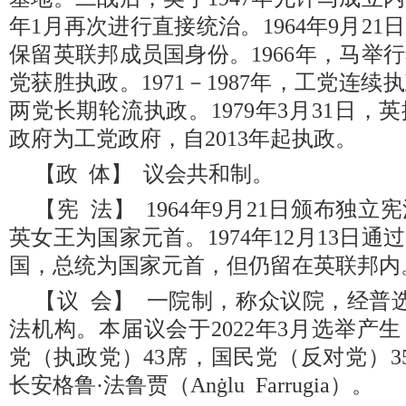
年1月再次进行直接统治。1964年9月2
保留英联邦成员国身份。1966年，马举
党获胜执政。1971－1987年，工党连
两党长期轮流执政。1979年3月31日
政府为工党政府，自2013年起执政。
【政 体】 议会共和制。
【宪 法】 1964年9月21日颁布独
英女王为国家元首。1974年12月13日
国，总统为国家元首，但仍留在英联邦内
【议 会】 一院制，称众议院，经普
法机构。本届议会于2022年3月选举产
党（执政党）43席，国民党（反对党）3
长安格鲁·法鲁贾（Anġlu Farrugia）。