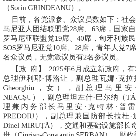
（Sorin GRINDEANU）。
目前，各党派参、众议员数如下：社会民
马尼亚人团结联盟党28席、63席，国家自
罗马尼亚联盟党19席、40席，匈牙利族民
SOS罗马尼亚党10席、28席，青年人党7
名众议员，无党派议员有2名参议员。
【政 府】 2025年6月成立新政府，
总理伊利耶·博洛让，副总理瓦娜·克拉拉·乔
Gheorghiu，女），副总理马里安
NEACȘU），副总理坦左什·巴尔纳（TÁNC
理兼内务部长马里安·克特林·普雷多尤（Ma
PREDOIU），副总理兼国防部长拉杜·迪
Dinel MIRUȚĂ），交通和基础设施部
班（Ciprian-Constantin ȘERBAN