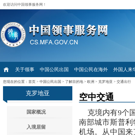
欢迎访问中国领事服务网！
关于领事
中国公民出国
中国公民在海外
外国人来华 V
您现在的位置：
首页
>
中国公民出国
>
了解目的地
>
欧洲
>
克罗地亚
>
交通出行
克罗地亚
空中交通
克境内有9个
国家概况
南部城市斯普利
入境居留
机场。从中国来