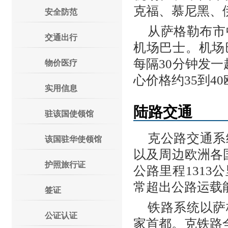
克福、慕尼黑、
安全防范
从萨格勒布市
交通出行
机场巴士。机场
每隔30分钟发
物价医疗
心价格约35到4
实用信息
陆路交通
驻该国使领馆
克公路交通系
该国驻华使领馆
以及周边欧洲各国
护照旅行证
公路里程131
常超出公路运载
签证
铁路系统以萨
公证认证
家首都。克铁路全