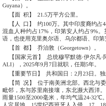
Guyana）。
【面 积】 21.5万平方公里。
【人 口】 约100万。其中印度裔约占4
混血人种约占17%，印第安人约占9%
语，也使用克里奥尔语、乌尔都语、印第
【首 都】 乔治敦（Georgetown）。
【国家元首】 总统穆罕默德·伊尔凡·阿里（M
ALI），2025年9月7日就职，任期5年。
【重要节日】 共和国日：2月23日。独
【简 况】 位于南美洲北部。西北与
毗邻，东与苏里南接壤，东北濒大西洋。
雨量1500至2000毫米，年均气温24-3
人定居地。15世纪西班牙人入侵，17、18