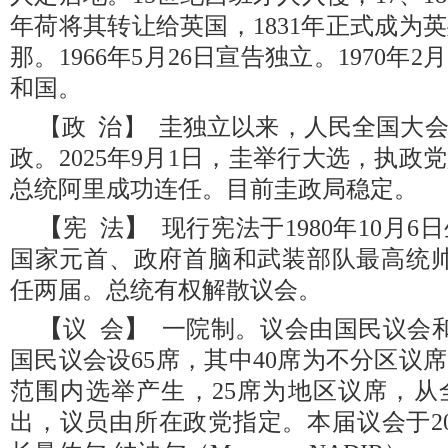
年荷将其转让给英国，1831年正式成为
那。1966年5月26日宣告独立。1970年
和国。
【政 治】 圭独立以来，人民全国大
政。2025年9月1日，圭举行大选，执
总统阿里成功连任。目前圭政局稳定。
【
宪 法
】
现行宪法于1980年10月
国家元首、政府首脑和武装部队最高统帅
任两届。总统有权解散议会。
【
议 会
】
一院制。议会由国民议会和
国民议会设65席，其中40席为不分区议
范围内选举产生，25席为地区议席，从
出，议员由所在政党指定。本届议会于20