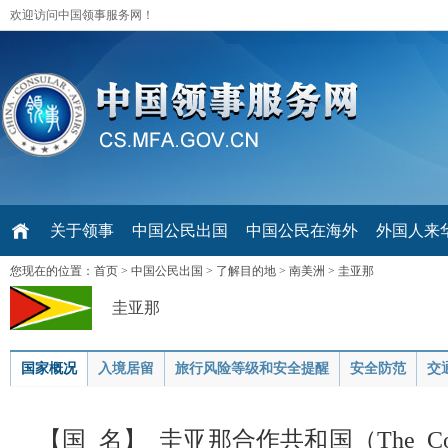
欢迎访问中国领事服务网！
关于领事
中国公民出国
中国公民在海外
外国人来华 V
您现在的位置：
首页
>
中国公民出国
>
了解目的地
>
南美洲
>
圭亚那
圭亚那
国家概况
入境居留
旅行风险等级和安全提醒
安全防范
交
【国 名】 圭亚那合作共和国（The Coopera