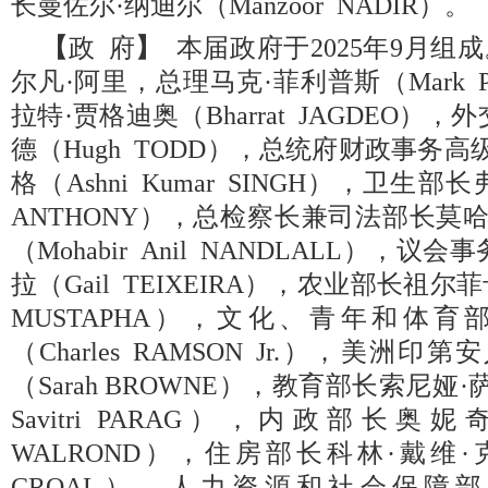
长曼佐尔·纳迪尔（Manzoor NADIR）。
【
政 府
】
本届政府于2025年9月组
尔凡·阿里，总理马克·菲利普斯（Mark P
拉特·贾格迪奥（Bharrat JAGDEO）
德（Hugh TODD），总统府财政事务高
格（Ashni Kumar SINGH），卫生部
ANTHONY），总检察长兼司法部长莫
（Mohabir Anil NANDLALL），
拉（Gail TEIXEIRA），农业部长祖尔菲卡
MUSTAPHA），文化、青年和体育
（Charles RAMSON Jr.），美洲
（Sarah BROWNE），教育部长索尼娅·
Savitri PARAG），内政部长奥妮奇
WALROND），住房部长科林·戴维·克罗尔
CROAL），人力资源和社会保障