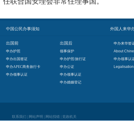
任联合国安理会非常任理事国。
中国公民办事须知
外国人来华办事须知
出国前
出国后
申办来华签
申办护照
领事保护
About Chine
申办出国签证
申办护照/旅行证
申办领事认
申办APEC商务旅行卡
申办公证
Legalisatio
申办领事认证
申办领事认证
申办婚姻登记
联系我们
|
网站声明
|
网站找错
|
党政机关