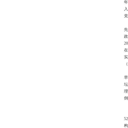
年
入
党
先
政
2
在
（
早
坛
理
倒
5
构