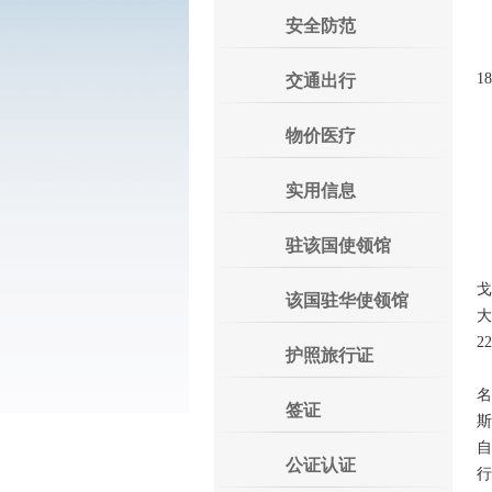
安全防范
1
交通出行
物价医疗
实用信息
驻该国使领馆
戈
该国驻华使领馆
大
2
护照旅行证
名
签证
斯
自
公证认证
行