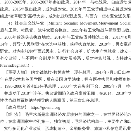
、2000-2005年、2006-2007年参加政府。2014年，与社战党、自
政府。2016年退出政府，成为反对党。2019年同工党等组成中左翼反对党
组成“变革联盟”赢得大选，成为执政联盟成员。与西方一些右翼党派关系
（4）社会主义战斗党（Militant Socialist Movement/Mouvement Soc
后与工党、社民党、战斗党联合执政。1995年被工党和战斗党联盟击败。
。2005年败选失去执政地位。2010年与工党结盟并胜选上台。2011
014年，领导“人民联盟”在大选中获胜，获得执政地位。2019年，再次赢
野党。对内主张实行西式民主，进行社会改革，扩大生产性就业，建立一
实外交政策，与不同社会制度的国家发展关系，反对种族歧视，支持建立
PravindJugnauth）。
【重要人物】 纳文钱德拉·拉姆古兰：现任总理。1947年7月14日
年在爱尔兰和英国学医，后在英国改学法律，拥有医生执照和律师资格。
。1995-2000年首都出任毛总理，2000年大选失利下台。2005年
，并成功于2010年连任。执政后期陷入政府腐败丑闻，在2014、2019年
性优势战胜贾格纳特领导的人民联盟，第三次出任总理。
【政府网站】 https://govmu.org
【经 济】 毛里求斯是非洲经济发展较好的国家之一，在世界经济论坛
2位，在非洲国家中位列第一。独立初期，毛经济结构单一，主要生产和出
，实行多元化产业政策，形成制造业、金融服务业、旅游业和信息通讯业