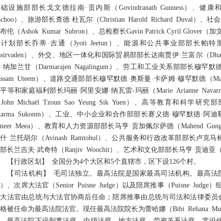
础设施部部长戈文德拉南·贡内斯（Govindranath Gunness）、健康
achoo）、旅游部长查德·杜瓦尔（Christian Harold Richard Du
布伦（Ashok Kumar Subron）、总检察长Gavin Patrick Cyril G
计划部长乔蒂·吉通（Jyoti Jeetun）、能源和公共事业部部长帕特里克·热
ssirvaden）、外交、地区一体化和国际贸易部部长达南贾伊·兰富尔（Dhan
·纳加兰甘（Darmarajen Nagalingum）、劳工和工业关系部部长穆罕默德
assam Uteem）、道路交通部部长穆罕默德·奥斯曼·卡萨姆·穆罕默德（Mahom
平等和家庭福利部长玛丽·阿里安娜·纳瓦雷-玛丽（Marie Arianne Nav
John Michaël Tzoun Sao Yeung Sik Yuen）、高等教育和科
harma Sukonm）、工业、中小企业和合作部部长赛义德·穆罕默德·阿迪勒·阿米
meer Meea）、教育和人力资源部部长马亨·贡加佩尔萨德（Mahend Gu
什·兰托胡尔（Avinash Ramtohul）、公共服务和行政改革部部长卢克马楠·彭
部长兰吉夫·武奇特（Ranjiv Woochit）、艺术和文化部部长马亨·贡迪亚（Mah
【行政区划】 全国分为4个大区和5个直辖市，区下设126个村。
【司法机构】 毛司法独立。最高法院是国家最高司法机构。最高法院由大法官
）、次席大法官（Senior Puisne Judge）以及陪席推事（Puisne 
席大法官由总统与大法官协商后任命；陪席推事由总统与司法和法律委员
格被任命为最高法院法官。现任最高法院院长为蕾哈娜（Bibi Rehana Mungl
最高法院下设刑事法庭、中级法庭、地方法庭、劳资关系法庭、常设