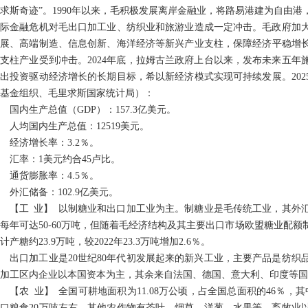
求斯奇迹”。1990年以来，毛积极发展离岸金融业，将路易港建为自由港，
国际金融危机对毛出口加工业、纺织业和旅游业造成一定冲击。毛政府加
展、高端制造、信息创新、海洋经济等新兴产业支柱，保障经济平稳增长。
支柱产业受到冲击。2024年底，拉姆古兰政府上台以来，发布未来五年
出投资驱动经济增长的长期目标，希以新经济模式实现可持续发展。202
基金组织、毛里求斯国家统计局）：
国内生产总值（GDP）：157.3亿美元。
人均国内生产总值：12519美元。
经济增长率：3.2％。
汇率：1美元约合45卢比。
通货膨胀率：4.5％。
外汇储备：102.9亿美元。
【工 业】 以制糖业和出口加工业为主。制糖业是毛传统工业，其外
每年可达50-60万吨，但随着毛经济结构及其主要出口市场欧盟糖业配额
计产糖约23.9万吨，较2022年23.3万吨增加2.6％。
出口加工业是20世纪80年代初发展起来的新兴工业，主要产品是纺
加工区内企业以本国资本为主，其余来自法国、德国、意大利、印度等国
【农 业】 全国可耕地面积为11.08万公顷，占全国总面积的46％，其中
口粮食20万吨左右。其他农作物有茶叶、烟草、洋葱、水果等。畜牧业以