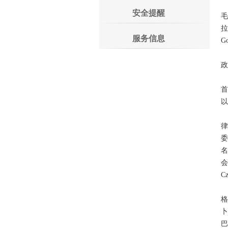
安全提醒
毛
拉
服务信息
G
政
以
律
委
名
会
C
格
卜
巴