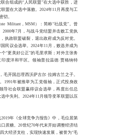
由运动党联合组成的“人民联盟”在大选中获胜，进
联盟在大选中落败。2024年11月再度与工
密切。
ialiste Militant，MSM）：简称“社战党”。曾
2000年7月，与战斗党结盟并击败工党执
年8月，执政联盟破裂，退出政府成为反对党。
得国民议会选举。2024年11月，败选并成为
个“更美好公正”的毛里求斯；对外主张务
印度洋和平区。领袖普拉温德·贾格纳特
出生，毛开国总理西沃萨古尔·拉姆古兰之子。
1991年被推举为工党领袖，正式投身政
7月，拉领导社会联盟赢得议会选举，再度出任总
大选中失利。2024年11月领导变革联盟以压
2019年《全球竞争力报告》中，毛位居第
口蔗糖。20世纪70年代末开始调整经济结
四大经济支柱，实现快速发展，被誉为“毛