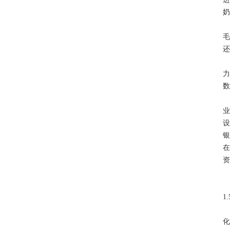
奶
毛
还
力
数
银
在
资
1
化