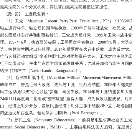
最高法院的两个分支机构，其法官由最高法院当值法官担任。
【政 党】 主要政党有：
（1）工党（Mauritius Labour Party/Parti Travailliste，
独立进行斗争。独立后长期单独执政。1983年开始与社战党、社民党、战
部长因反对实行共和制而被解职，工党成为反对党。1995年工党与战斗
理。1997年6月，执政联盟破裂，工党再次单独执政。2000年9月，大选失
选，拉姆古兰两次出任总理。2014年后两度在大选中落败，成为反对党。
抗与选择运动党组成“变革联盟”以绝对优势赢得大选。工党对内主张为
奉行不结盟政策，主张与东西方国家都发展关系，尤其是加强与非洲各国
德拉·拉姆古兰（Navinchandra Ramgoolam）。
（2）毛里求斯战斗党（Mauritian Militant Movement/Mouvement M
969年成立，曾是毛最大政党，先后与工党、社战党结盟。2005年大选失
民主运动党组成“心之联盟”参选，再度失败。2014年与工党结盟参加大
024年11月再度与工党组成“变革联盟”赢得大选，成为执政联盟成员。
自由，经济上对外开放，发展民族经济；对外主张不结盟和中立，与各国
归还迪戈加西亚岛。领袖保罗·贝朗热（Paul Berenger）。
（3）新民主党（Nouveaux Démocrates）：前身是毛里求斯社会民主党（Mauritia
auricien Social Démocrate，PMSD）。主要由毛籍法国人后裔、