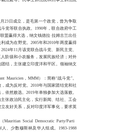
PTr）：1936年2月23日成立，是毛第一个政党，曾为争取
斗党等联合执政。1990年，联合政府中工
党联盟赢得大选，纳文钱德拉·拉姆古兰出任
利成为在野党。2005年和2010年两度赢得
2024年11月该党联合战斗党、新民主党、
工人阶级和小农服务，发展民族经济；对外
的团结，主张建立印度洋和平区。领袖纳文
ilitant Mauricien，MMM）：简称“战斗党”。
败，成为反对党。2010年与国家团结党和社
选，依然败选。2019年单独参加大选落败。
对内主张政治民主化，实行新闻、结社、工会
建立友好关系，反对印度洋军事化，要求英
n Social Democratic Party/Parti
克里奥尔人、少数穆斯林及华人组成。1983-1988