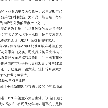
高的渔业资源主要为金枪鱼。20世纪80年代
开始采取限制措施。海产品不能自给，每年
列为吸引外资的重点产业之一。
世界著名旅游胜地，毛具备较强的旅游接待能
143 万名游客入境毛里求斯，是年度游客人
三大游客来源地，此外印度游客增幅较大。
资银行和保险公司经批准可以在毛注册营
可与外币自由兑换。毛央行按英国央行模式
体系管理方面发挥积极作用；毛里求斯商业
别占国内市场份额40％和30％，其中MCB
汇丰、巴克莱、德意志、渣打等10余家外
莱银行业务量最大。
单轨铁路项目建设。
注册机动车58.92万辆，较2019年底增加
港，1993年被宣布为自由港。该港口现代
装箱码头和3台现代化集装箱起重机，是撒