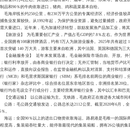
制品和90％的牛肉依靠进口，猪肉、鸡和蔬菜基本自给。
毛海岸线长约250公里，有230万平方公里的专属经济区，经济价值较
捕鱼业发展较快。从1992年起，为保护渔业资源，避免过量捕捞，政府
需大量进口。近年来，毛为加速经济转型，鼓励发展渔产品加工业，将其
【旅游业】 为毛重要创汇产业，产值占毛GDP的7.8％左右。作为
，全国拥有108家持牌酒店，约有3万人为旅游业服务。2025年共有超过 
首次突破 140 万大关，游客主要来自欧洲，其中法国、英国和德国为
【金融服务业】 近年来发展迅速。毛金融保险市场自由、开放。外
业；银行利率放开，由各商业银行自行决定；无外汇管制，当地货币卢比
设立和运作，直接向议会报告，在监管金融机构以及对清算、支付和结算
行（MCB）和毛里求斯国家银行（SBM）系毛排名前两位的商业银行，分
《银行家》杂志评比中，综合排名位居东非地区首位，非洲排名第20位。
银行均在毛设立子行或分行，主要经营离岸银行业务，其中以汇丰和巴克
【交通运输】 以公路运输为主。无铁路，毛政府正在推进各大城市间
公路：毛公路交通较发达，公路总长达2112公里。截至2020年6月，全国
.5％。
海运：全国90％以上的进出口物资依靠海运。路易港是毛唯一的国际商
程度高，集装箱吞吐量大，能停靠最现代的集装箱船，拥有26公顷的集