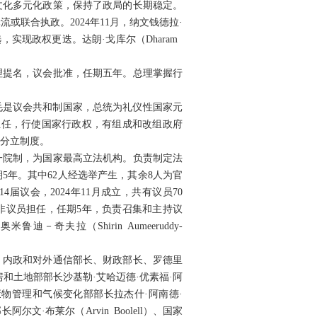
文化多元化政策，保持了政局的长期稳定。
联合执政。2024年11月，纳文钱德拉·
得大选，实现政权更迭。达朗·戈库尔（Dharam
理提名，议会批准，任期五年。总理掌握行
法，毛是议会共和制国家，总统为礼仪性国家元
担任，行使国家行政权，有组成和改组政府
分立制度。
行一院制，为国家最高立法机构。负责制定法
5年。其中62人经选举产生，其余8人为官
议会，2024年11月成立，共有议员70
非议员担任，任期5年，负责召集和主持议
夫拉（Shirin Aumeeruddy-
国防、内政和对外通信部长、财政部长、罗德里
）；住房和土地部部长沙基勒·艾哈迈德·优素福·阿
、环境、固体废物管理和气候变化部部长拉杰什·阿南德·
阿尔文·布莱尔（Arvin Boolell）、国家