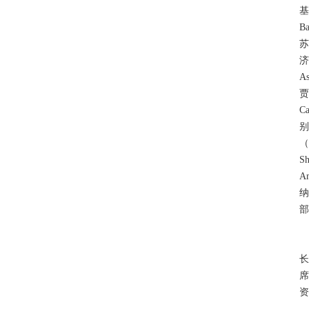
基
B
苏
济
A
贾
C
别
（
S
A
纳
部
长
资