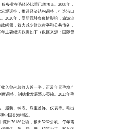
服务业在毛经济比重已超70％。2008年，
大宏观调控，推进经济结构调整，打造港口
2020年，受新冠肺炎疫情影响，旅游业
施政纲领，着力减少财政赤字和公共债务，
5年主要经济数据如下（数据来源：国际货
汇收入曾占总收入近一半，正常年景毛糖产
制度调整，制糖业发展逐步萎缩。2023年毛
织品、服装、钟表、珠宝首饰、仪表等。毛出
和中国香港特区。
蔗田76186公顷，粮田5262公顷。每年需
饲养牛、羊、猪、鹿、鸡等为主。80％的