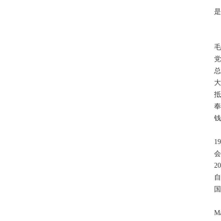
是
毛
党
总
大
抵
钱
1
会
2
国
M