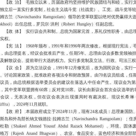
【政 治】 毛独立以来，历届政府均坚持维护民族团结与和睦，实行
独立后一直实行多党制，社会主义战斗党（社战党）、工党、战斗党等轮流或
姆古兰（Navinchandra Ramgoolam）领导的变革联盟以绝对优势赢
okhool）出任总统，罗贝尔·洪利（Robert Hungley）任副总统。
【政 体】 实行议会共和制。总统为国家元首，系礼仪性职务，由总
实权。
【宪 法】 1968年颁布，1991年和1996年两次修改。根据现行宪
首，由总理提名，经议会批准后产生，任期5年。总理由议会多数党领袖
及解散议会、提前举行大选的权力。实行多党制及立法、行政、司法三权
【议 会】 原为立法议会，1991年12月修宪后，改为国民议会，实
、讨论国家政策，批准政府各项法令和财政预算。由70名议员组成，任期
议员，由总统根据选举委员会的建议在落选人中任命产生。现议会为第14届
，其中变革联盟拥有60席；反对党10席。议长由新议会首次会议选举的
会议，无表决权，但在议会表决出现僵局时有裁决权。现议长希琳·奥米鲁迪－奇
ziffra），2024年11月就职。
【政 府】 本届政府成立于2024年11月，现有24名成员：总理兼
斯岛和外岛部长纳文钱德拉·拉姆古兰（Navinchandra Ramgoolam
杜勒（Shakeel Ahmed Yousuf Abdul Razack Mohamed）
格万（Rajesh Anand Bhagwan）、农业、食品安全、蓝色经济和渔业部部长