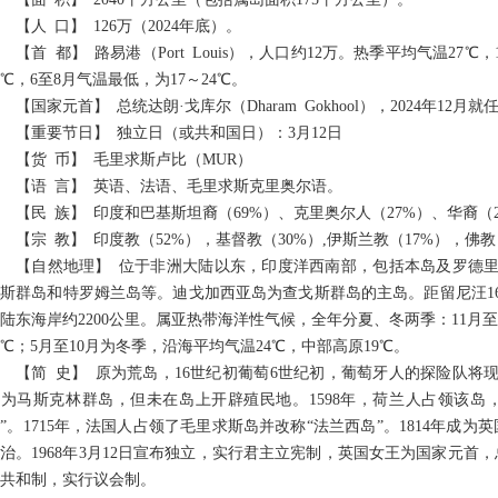
【人 口】 126万（2024年底）。
【首 都】 路易港（Port Louis），人口约12万。热季平均气温27
8℃，6至8月气温最低，为17～24℃。
【国家元首】 总统达朗·戈库尔（Dharam Gokhool），2024年12月就
【重要节日】 独立日（或共和国日）：3月12日
【货 币】 毛里求斯卢比（MUR）
【语 言】 英语、法语、毛里求斯克里奥尔语。
【民 族】 印度和巴基斯坦裔（69%）、克里奥尔人（27%）、华裔（2.
【宗 教】 印度教（52%），基督教（30%）,伊斯兰教（17%），佛教
【自然地理】 位于非洲大陆以东，印度洋西南部，包括本岛及罗德
斯群岛和特罗姆兰岛等。迪戈加西亚岛为查戈斯群岛的主岛。距留尼汪16
陆东海岸约2200公里。属亚热带海洋性气候，全年分夏、冬两季：11月
2℃；5月至10月为冬季，沿海平均气温24℃，中部高原19℃。
【简 史】 原为荒岛，16世纪初葡萄6世纪初，葡萄牙人的探险队
为马斯克林群岛，但未在岛上开辟殖民地。1598年，荷兰人占领该岛
”。1715年，法国人占领了毛里求斯岛并改称“法兰西岛”。1814年成为
治。1968年3月12日宣布独立，实行君主立宪制，英国女王为国家元首，总
共和制，实行议会制。