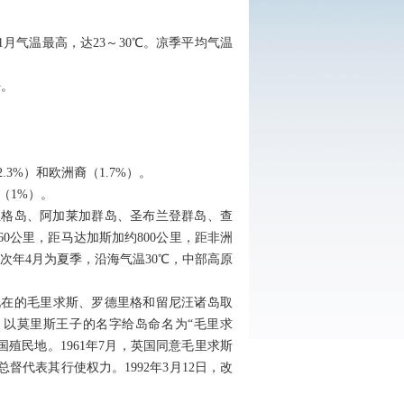
℃，1月气温最高，达23～30℃。凉季平均气温
任。
3%）和欧洲裔（1.7%）。
（1%）。
里格岛、阿加莱加群岛、圣布兰登群岛、查
0公里，距马达加斯加约800公里，距非洲
至次年4月为夏季，沿海气温30℃，中部高原
将现在的毛里求斯、罗德里格和留尼汪诸岛取
，以莫里斯王子的名字给岛命名为“毛里求
英国殖民地。1961年7月，英国同意毛里求斯
督代表其行使权力。1992年3月12日，改