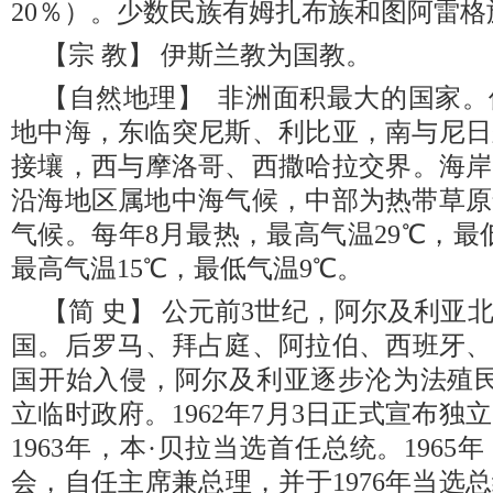
20％）。少数民族有姆扎布族和图阿雷格
【宗 教】 伊斯兰教为国教。
【自然地理】 非洲面积最大的国家
地中海，东临突尼斯、利比亚，南与尼日
接壤，西与摩洛哥、西撒哈拉交界。海岸线
沿海地区属地中海气候，中部为热带草原
气候。每年8月最热，最高气温29℃，最
最高气温15℃，最低气温9℃。
【简 史】 公元前3世纪，阿尔及利亚
国。后罗马、拜占庭、阿拉伯、西班牙、土
国开始入侵，阿尔及利亚逐步沦为法殖民地
立临时政府。1962年7月3日正式宣布独
1963年，本·贝拉当选首任总统。196
会，自任主席兼总理，并于1976年当选总