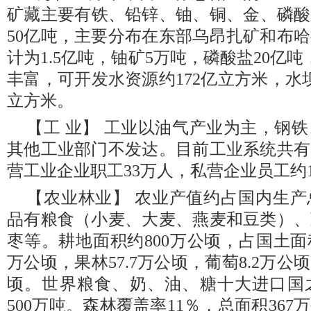
矿藏主要有铁、铅锌、铀、铜、金、磷酸
50亿吨，主要分布在东部乌昂扎矿和布
计为1.5亿吨，铀矿5万吨，磷酸盐20亿吨
丰富，可开发水资源约172亿立方米，水坝
立方米。
【工 业】 工业以油气产业为主，钢
其他工业部门不发达。目前工业系统共有
营工业企业职工33万人，私营企业员工约
【农业林业】 农业产值约占国内生产
品有粮食（小麦、大麦、燕麦和豆类）、
枣等。耕地面积约800万公顷，占国土面
万公顷，果林57.7万公顷，葡萄8.2万公
顷。世界粮食、奶、油、糖十大进口国
500万吨。森林覆盖率11％，总面积367