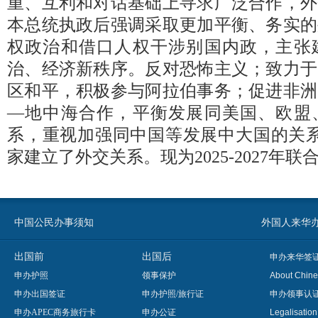
重、互利和对话基础上寻求广泛合作，外
本总统执政后强调采取更加平衡、务实的
权政治和借口人权干涉别国内政，主张
治、经济新秩序。反对恐怖主义；致力于
区和平，积极参与阿拉伯事务；促进非洲
—地中海合作，平衡发展同美国、欧盟
系，重视加强同中国等发展中大国的关系
家建立了外交关系。现为2025-2027年
中国公民办事须知
外国人来华办事须知
出国前
出国后
申办来华签
申办护照
领事保护
About Chine
申办出国签证
申办护照/旅行证
申办领事认
申办APEC商务旅行卡
申办公证
Legalisatio