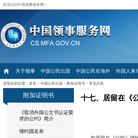
欢迎访问中国领事服务网！
关于领事
中国公民出国
中国公民在海外
外国人来华 V
您现在的位置：
首页
>
中国公民出国
>
附加证明书
>
常见问答
附加证明书
十七、居留在《
《取消外国公文书认证要
求的公约》简介
缔约国名单
如居留在《公约》缔