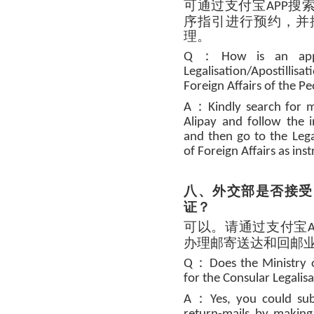
可通过支付宝
搜
APP
序指引进行预约，并
理。
：
Q
How is an app
Legalisation/Apostillis
Foreign Affairs of the Pe
：
A
Kindly search for 
Alipay and follow the 
and then go to the Lega
of Foreign Affairs as ins
八、外交部是否接受
证？
可以。请通过支付宝
办理邮寄送达和回邮
：
Q
Does the Ministry o
for the Consular Legalisa
：
A
Yes, you could sub