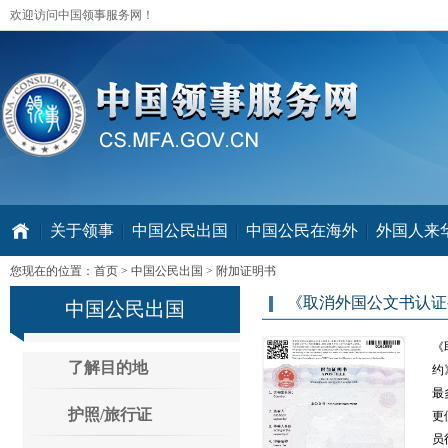
欢迎访问中国领事服务网！
关于领事
中国公民出国
中国公民在海外
外国人来华 V
您现在的位置：
首页
>
中国公民出国
>
附加证明书
《取消外国公文书认证
中国公民出国
《
了解目的地
约
最
护照/旅行证
更
员