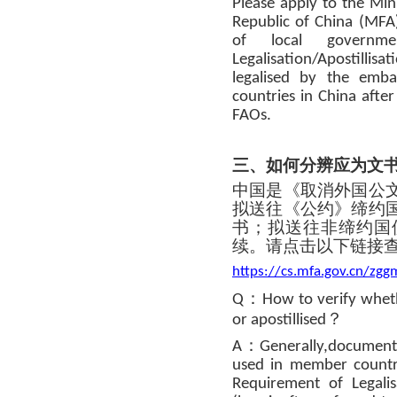
Please apply to the Mini
Republic of China (MFA)
of local governm
Legalisation/Apostillis
legalised by the emba
countries in China afte
FAOs.
三、如何分辨应为文
中国是《取消外国公
拟送往《公约》缔约
书；拟送往非缔约国
续。请点击以下链接
https://cs.mfa.gov.cn/z
：
Q
How to verify whet
？
or apostillised
：
A
Generally,documents
used in member countri
Requirement of Legali