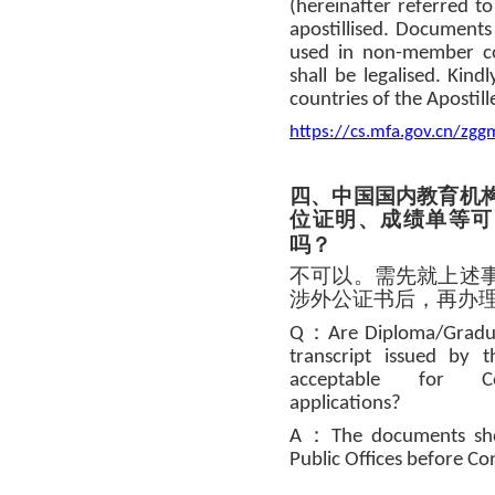
(hereinafter referred to
apostillised. Documents
used in non-member cou
shall be legalised. Kind
countries of the Apostil
https://cs.mfa.gov.cn/z
四、中国国内教育机
位证明、成绩单等可
吗？
不可以。需先就上述
涉外公证书后，再办
：
Q
Are Diploma/Gradua
transcript issued by t
acceptable for Consu
applications?
：
A
The documents sho
Public Offices before Co