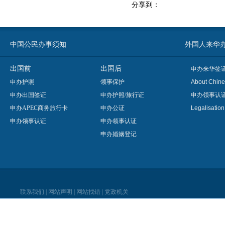
分享到：
中国公民办事须知
外国人来华办事须知
出国前
出国后
申办来华签
申办护照
领事保护
About Chine
申办出国签证
申办护照/旅行证
申办领事认
申办APEC商务旅行卡
申办公证
Legalisatio
申办领事认证
申办领事认证
申办婚姻登记
联系我们
|
网站声明
|
网站找错
|
党政机关