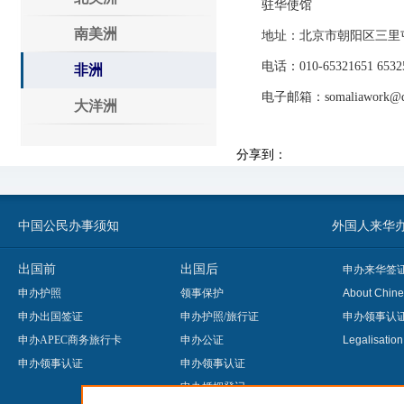
驻华使馆
南美洲
地址：北京市朝阳区三里屯
电话：010-65321651 65325
非洲
电子邮箱：somaliawork@qq
大洋洲
分享到：
中国公民办事须知
外国人来华办事须知
出国前
出国后
申办来华签
申办护照
领事保护
About Chine
申办出国签证
申办护照/旅行证
申办领事认
申办APEC商务旅行卡
申办公证
Legalisatio
申办领事认证
申办领事认证
申办婚姻登记