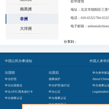
驻华使馆
南美洲
地址：北京市朝阳区三里屯
电话：010-65321704 65325
非洲
电子邮箱：ambamalichine@y
大洋洲
分享到：
中国公民办事须知
外国人来华办事须知
出国前
出国后
申办来华签
申办护照
领事保护
About Chine
申办出国签证
申办护照/旅行证
申办领事认
申办APEC商务旅行卡
申办公证
Legalisatio
申办领事认证
申办领事认证
申办婚姻登记