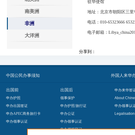
驻华使馆
南美洲
地址：北京市朝阳区三里屯
电话：010-65323666 65323
非洲
电子邮箱：Libya_china2011
大洋洲
分享到：
中国公民办事须知
外国人来华办事须知
出国前
出国后
申办来华签
申办护照
领事保护
About Chine
申办出国签证
申办护照/旅行证
申办领事认
申办APEC商务旅行卡
申办公证
Legalisatio
申办领事认证
申办领事认证
申办婚姻登记