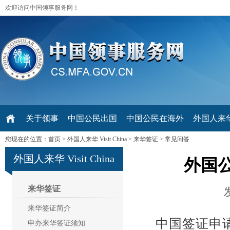
欢迎访问中国领事服务网！
关于领事
中国公民出国
中国公民在海外
外国人来华 V
您现在的位置：
首页
>
外国人来华 Visit China
>
来华签证
>
常见问答
外国人来华 Visit China
外国
来华签证
来华签证简介
中国签证申请
申办来华签证须知