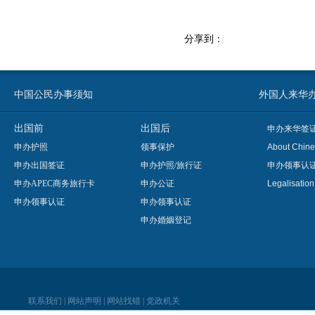
分享到：
中国公民办事须知
外国人来华办事须知
出国前
出国后
申办来华签
申办护照
领事保护
About Chine
申办出国签证
申办护照/旅行证
申办领事认
申办APEC商务旅行卡
申办公证
Legalisatio
申办领事认证
申办领事认证
申办婚姻登记
联系我们
|
网站声明
|
网站找错
|
党政机关