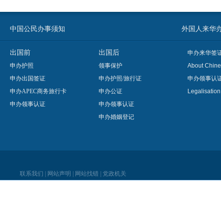
中国公民办事须知
外国人来华办事须知
出国前
出国后
申办来华签
申办护照
领事保护
About Chine
申办出国签证
申办护照/旅行证
申办领事认
申办APEC商务旅行卡
申办公证
Legalisatio
申办领事认证
申办领事认证
申办婚姻登记
联系我们
|
网站声明
|
网站找错
|
党政机关