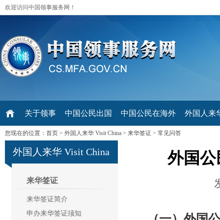
欢迎访问中国领事服务网！
关于领事
中国公民出国
中国公民在海外
外国人来华 V
您现在的位置：
首页
>
外国人来华 Visit China
>
来华签证
>
常见问答
外国人来华 Visit China
外国公
来华签证
来华签证简介
申办来华签证须知
（一）外国