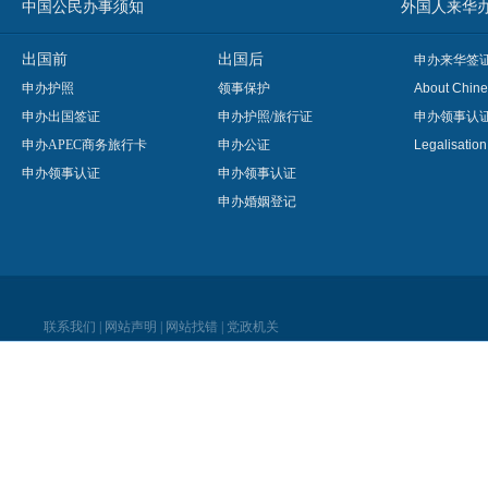
中国公民办事须知
外国人来华办事须知
出国前
出国后
申办来华签
申办护照
领事保护
About Chine
申办出国签证
申办护照/旅行证
申办领事认
申办APEC商务旅行卡
申办公证
Legalisatio
申办领事认证
申办领事认证
申办婚姻登记
联系我们
|
网站声明
|
网站找错
|
党政机关