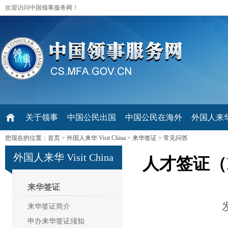
欢迎访问中国领事服务网！
关于领事
中国公民出国
中国公民在海外
外国人来华 V
您现在的位置：
首页
>
外国人来华 Visit China
>
来华签证
>
常见问答
外国人来华 Visit China
人才签证（
来华签证
来华签证简介
申办来华签证须知