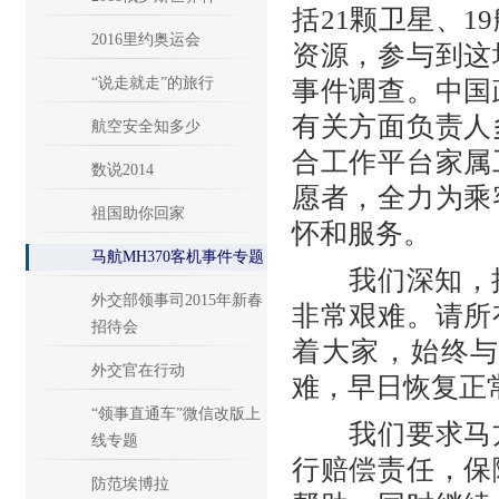
括21颗卫星、1
2016里约奥运会
资源，参与到这
“说走就走”的旅行
事件调查。中国
有关方面负责人
航空安全知多少
合工作平台家属
数说2014
愿者，全力为乘
祖国助你回家
怀和服务。
马航MH370客机事件专题
我们深知，接受
外交部领事司2015年新春
非常艰难。请所
招待会
着大家，始终
外交官在行动
难，早日恢复正
“领事直通车”微信改版上
我们要求马方
线专题
行赔偿责任，保
防范埃博拉