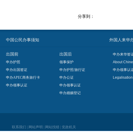
分享到：
中国公民办事须知
外国人来华办事须知
出国前
出国后
申办来华签
申办护照
领事保护
About Chine
申办出国签证
申办护照/旅行证
申办领事认
申办APEC商务旅行卡
申办公证
Legalisatio
申办领事认证
申办领事认证
申办婚姻登记
联系我们
|
网站声明
|
网站找错
|
党政机关