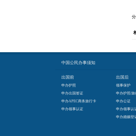
分
中国公民办事须知
出国前
出国后
申办护照
领事保护
申办出国签证
申办护照/旅
申办APEC商务旅行卡
申办公证
申办领事认证
申办领事认
申办婚姻登