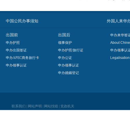
中国公民办事须知
外国人来华办事须知
出国前
出国后
申办来华签
申办护照
领事保护
About Chine
申办出国签证
申办护照/旅行证
申办领事认
申办APEC商务旅行卡
申办公证
Legalisatio
申办领事认证
申办领事认证
申办婚姻登记
联系我们
|
网站声明
|
网站找错
|
党政机关